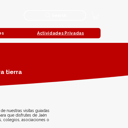
Search
es
Actividades Privadas
a tierra
e nuestras visitas guiadas
para que disfrutes de Jaén
 colegios, asociaciones o