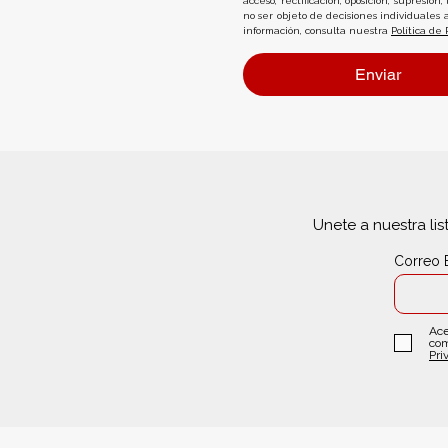
acceso, rectificación, oposición, supresió
no ser objeto de decisiones individuales 
información, consulta nuestra 
Política de 
Enviar
Unete a nuestra lis
Correo 
Ace
com
Pri