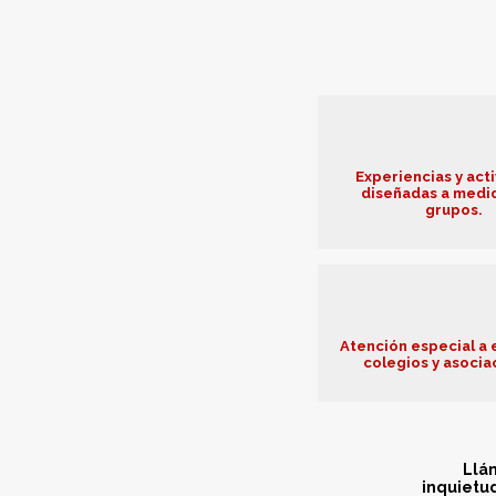
Experiencias y act
diseñadas a medi
grupos.
Atención especial a
colegios y asocia
Llám
inquietud