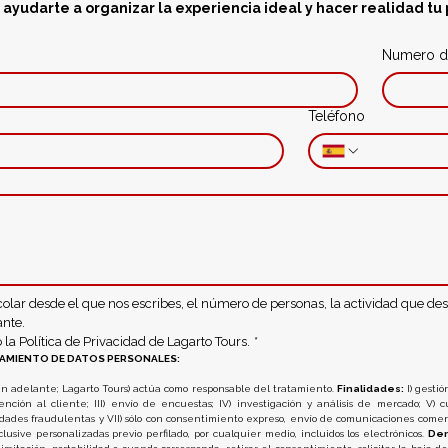
 ayudarte a organizar la experiencia ideal y hacer realidad tu 
Numero d
Teléfono
olar desde el que nos escribes, el número de personas, la actividad que desea
ante.
la Política de Privacidad de Lagarto Tours.
*
ATAMIENTO DE DATOS PERSONALES:
n adelante; Lagarto Tours) actúa como responsable del tratamiento. 
Finalidades:
 I) gesti
tención al cliente; III) envío de encuestas; IV) investigación y análisis de mercado; V) c
dades fraudulentas y VII) sólo con consentimiento expreso, envío de comunicaciones comercia
clusive personalizadas previo perfilado, por cualquier medio, incluidos los electrónicos. 
Der