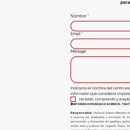
para
Nombre
*
Email
*
Mensaje
Indicanos el nombre del centro esc
informaión que consideres import
He leído, comprendo y acepto 
🔒︎INFORMACIÓN BÁSICA SOBRE EL TR
Responsable:
 Helena Arjona Morales (e
o reserva de productos y servicios; II) a
prevención y detección de posibles activi
sector ocio y cultura de Lagarto Tours, in