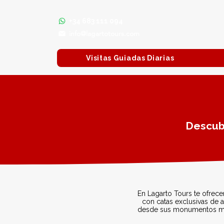
+34 683 111 094
info@lagartotours.com
Visitas Guiadas Diarias
Descubr
En Lagarto Tours te ofrec
con catas exclusivas de a
desde sus monumentos más