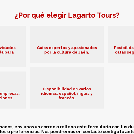
¿Por qué elegir Lagarto Tours?
ividades
Guías expertos y apasionados
Posibilida
da para
por la cultura de Jaén.
catas seg
Disponibilidad en varios
 empresas,
idiomas: español, inglés y
ciones.
francés.
anos, envíanos un correo o rellena este formulario con tus du
es o preferencias. Nos pondremos en contacto contigo lo ante