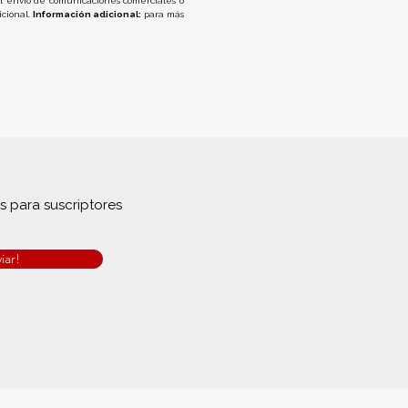
 del envío de comunicaciones comerciales o 
cional. 
Información adicional:
 para más 
as para suscriptores
iar!