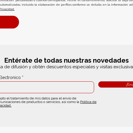
n, limitación, portabilidad o cuando corresponda, retirar el consentimiento, solicitar la baja
automatizadas, incluida la elaboración de perfiles conforme se detalla en la información adi
Privacidad.
Entérate de todas nuestras novedades
ta de difusión y obtén descuentos especiales y visitas exclusiv
Electronico
¡Env
pto el tratamiento de mis datos para el envío de
unicaciones de productos o servicios, así como la
Política de
vacidad.