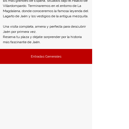
los más grandes de España, situados bajo el Palacio de 
Villardompardo. Terminaremos en el entorno de La 
Magdalena, donde conoceremos la famosa leyenda del 
Lagarto de Jaén y los vestigios de la antigua mezquita.
Una visita completa, amena y perfecta para descubrir 
Jaén por primera vez.
Reserva tu plaza y déjate sorprender por la historia 
más fascinante de Jaén.
Entradas Generales