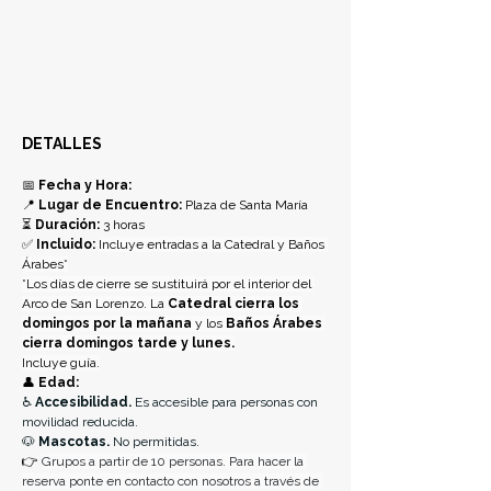
DETALLES
📅 
Fecha y Hora:
📍 
Lugar de Encuentro:
 Plaza de Santa María
⏳ 
Duración:
 3 horas
✅ 
Incluido: 
Incluye entradas a la Catedral y Baños 
Árabes*
*Los días de cierre se sustituirá por el interior del 
Arco de San Lorenzo. La 
Catedral cierra los
domingos por la mañana
 y los 
Baños Árabes 
cierra domingos tarde y lunes.
Incluye guía.
👤 
Edad:
♿ 
Accesibilidad.
 Es accesible para personas con 
movilidad reducida.
🐶 
Mascotas. 
No permitidas.
👉 
Grupos a partir de 10 personas. Para hacer la 
reserva ponte en contacto con nosotros a través de 