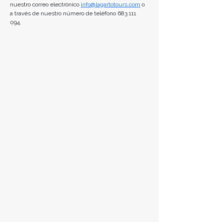
nuestro correo electrónico
info@lagartotours.com
 o 
a través de nuestro número de teléfono 683 111 
094.